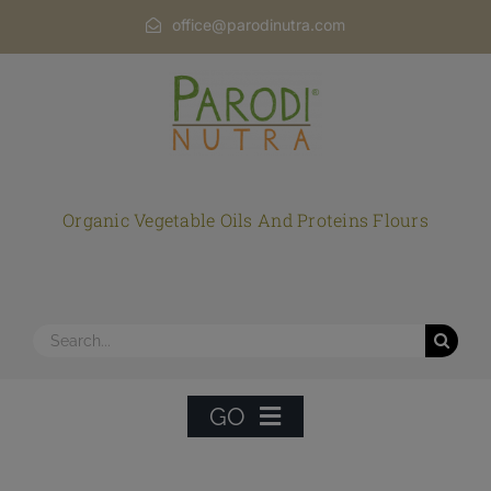
Skip
office@parodinutra.com
to
content
Organic Vegetable Oils And Proteins Flours
Search
for:
GO
HOME