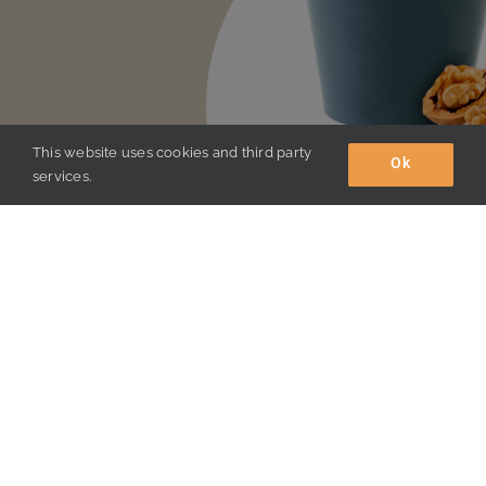
This website uses cookies and third party
Ok
services.
WALNUTS Protein Powder