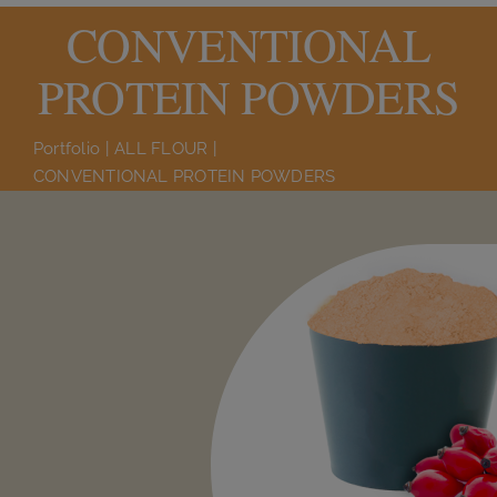
CONVENTIONAL
PRODUCT
PROTEIN POWDERS
WHY PARODI NUTRA
Portfolio
ALL FLOUR
CONVENTIONAL PROTEIN POWDERS
THE COMPANY
CONTACT US
English