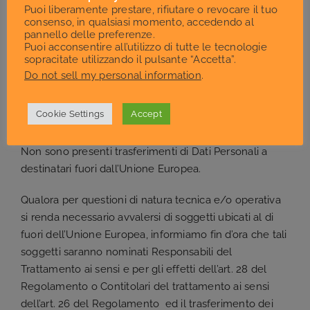
e precisamente:– Dipendenti, professionisti, ditte
Puoi liberamente prestare, rifiutare o revocare il tuo
individuali, società terze, associazioni o studi
consenso, in qualsiasi momento, accedendo al
pannello delle preferenze.
professionali che prestino attività di supporto e
Puoi acconsentire all’utilizzo di tutte le tecnologie
consulenza al Titolare del Trattamento;
sopracitate utilizzando il pulsante “Accetta”.
– società, enti, associazioni che svolgono servizi
Do not sell my personal information
.
connessi e strumentali alla esecuzione delle
finalità indicate nella presente informativa.
Cookie Settings
Accept
TRASFERIMENTO DATI A PAESE TERZO
Non sono presenti trasferimenti di Dati Personali a
destinatari fuori dall’Unione Europea.
Qualora per questioni di natura tecnica e/o operativa
si renda necessario avvalersi di soggetti ubicati al di
fuori dell’Unione Europea, informiamo fin d’ora che tali
soggetti saranno nominati Responsabili del
Trattamento ai sensi e per gli effetti dell’art. 28 del
Regolamento o Contitolari del trattamento ai sensi
dell’art. 26 del Regolamento ed il trasferimento dei