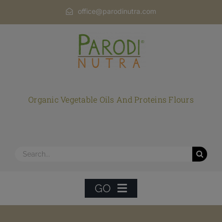
Skip
office@parodinutra.com
to
content
Organic Vegetable Oils And Proteins Flours
Search
for:
GO
HOME