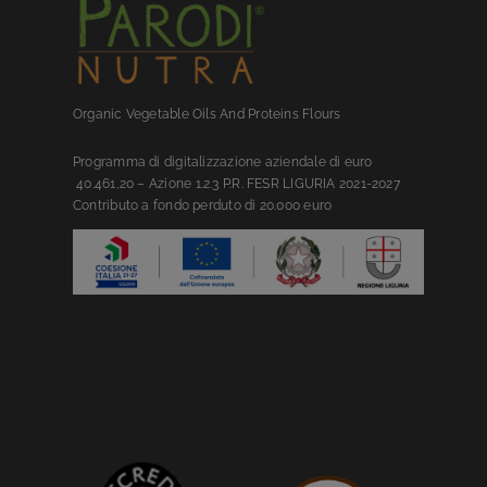
Organic Vegetable Oils And Proteins Flours
Prog
ramma
di digitalizzazione aziendale di euro
4
0.461,20
– Azione 1.2.3 P.R. FESR LIGURIA 2021-2027
C
ontributo
a fondo perduto
di 20.000 euro