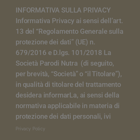
INFORMATIVA SULLA PRIVACY
PRODUCT
Informativa Privacy ai sensi dell’art.
13 del “Regolamento Generale sulla
WHY PARODI NUTRA
protezione dei dati” (UE) n.
THE COMPANY
679/2016 e D.lgs. 101/2018 La
Società Parodi Nutra (di seguito,
CONTACT US
per brevità, “Società” o “il Titolare”),
in qualità di titolare del trattamento
English
desidera informarLa, ai sensi della
normativa applicabile in materia di
protezione dei dati personali, ivi
Privacy Policy