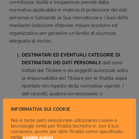
correttezza, lealtà e trasparenza previsti dalla
normativa applicabile in materia di protezione dei dati
personali e tutelando la Sua riservatezza e i Suoi diritti
mediante l’adozione d’idonee misure tecniche ed
organizzative per garantire un livello di sicurezza
adeguato al rischio.
DESTINATARI ED EVENTUALI CATEGORIE DI
DESTINATARI DEI DATI PERSONALI
I dati sono
trattati dal Titolare e da soggetti autorizzati sotto
la responsabilità del Titolare per le finalità sopra
riportate nel rispetto della normativa vigente. I
dati raccolti, qualora sia necessario o
strumentale per l’esecuzione delle indicate
finalità, potranno essere trattati da soggetti
INFORMATIVA SUI COOKIE
designati o soggetti terzi nominati Responsabili
Noi e terze parti selezionate utilizziamo cookie o
esterni del trattamento, ovvero, a seconda dei
tecnologie simili per finalità tecniche e, con il tuo
consenso, anche per altre finalità come specificato
casi, comunicati agli stessi quali autonomi titolari,
nella
.
cookie policy