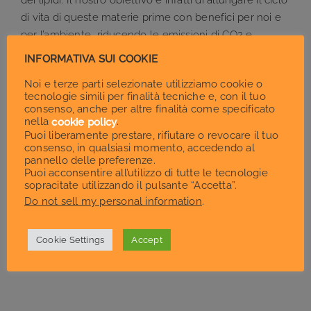
dei lipidi. Il nostro obiettivo è infatti di allungare il ciclo
di vita di queste materie prime con benefici per noi e
per l’ambiente, riducendo le emissioni di CO2 e
mitigando i cambiamenti climatici.
INFORMATIVA SUI COOKIE
Noi e terze parti selezionate utilizziamo cookie o
tecnologie simili per finalità tecniche e, con il tuo
consenso, anche per altre finalità come specificato
nella
.
cookie policy
Puoi liberamente prestare, rifiutare o revocare il tuo
consenso, in qualsiasi momento, accedendo al
pannello delle preferenze.
Puoi acconsentire all’utilizzo di tutte le tecnologie
sopracitate utilizzando il pulsante “Accetta”.
Do not sell my personal information
.
Cookie Settings
Accept