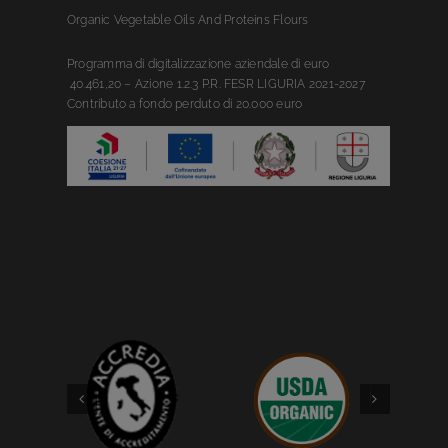
Organic Vegetable Oils And Proteins Flours
Prog
ramma
di digitalizzazione aziendale di euro
4
0.461,20
– Azione 1.2.3 P.R. FESR LIGURIA 2021-2027
C
ontributo
a fondo perduto
di 20.000 euro