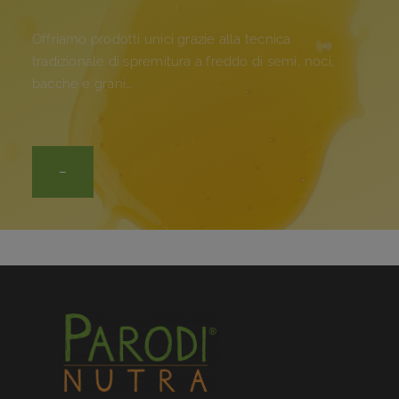
Offriamo prodotti unici grazie alla tecnica
tradizionale di spremitura a freddo di semi, noci,
bacche e grani….
–